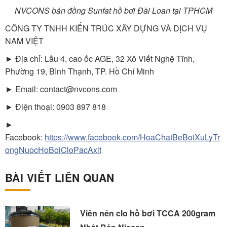
NVCONS bán đồng Sunfat hồ bơi Đài Loan tại TPHCM
CÔNG TY TNHH KIẾN TRÚC XÂY DỰNG VÀ DỊCH VỤ
NAM VIỆT
► Địa chỉ: Lầu 4, cao ốc AGE, 32 Xô Viết Nghệ Tĩnh,
Phường 19, Bình Thạnh, TP. Hồ Chí Minh
► Email: contact@nvcons.com
► Điện thoại: 0903 897 818
►
Facebook:
https://www.facebook.com/HoaChatBeBoiXuLyTr
ongNuocHoBoiCloPacAxit
BÀI VIẾT LIÊN QUAN
Viên nén clo hồ bơi TCCA 200gram