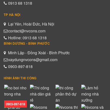
0913 68 1318
TP HÀ NỘI
Lại Yên, Hoài Đức, Hà Nội
contact@nvcons.com
Hotline: 0913 68 1318
BÌNH DƯƠNG - BÌNH PHƯỚC
Minh Lập - Đồng Xoài - Bình Phước
xaydungnvcons@gmail.com
0903-897-818
HÌNH ẢNH THI CÔNG
0903-897-818