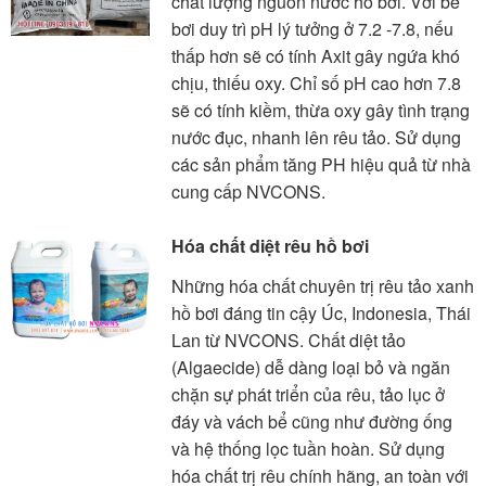
chất lượng nguồn nước hồ bơi. Với bể
bơi duy trì pH lý tưởng ở 7.2 -7.8, nếu
thấp hơn sẽ có tính Axit gây ngứa khó
chịu, thiếu oxy. Chỉ số pH cao hơn 7.8
sẽ có tính kiềm, thừa oxy gây tình trạng
nước đục, nhanh lên rêu tảo. Sử dụng
các sản phẩm tăng PH hiệu quả từ nhà
cung cấp NVCONS.
Hóa chất diệt rêu hồ bơi
Những hóa chất chuyên trị rêu tảo xanh
hồ bơi đáng tin cậy Úc, Indonesia, Thái
Lan từ NVCONS. Chất diệt tảo
(Algaecide) dễ dàng loại bỏ và ngăn
chặn sự phát triển của rêu, tảo lục ở
đáy và vách bể cũng như đường ống
và hệ thống lọc tuần hoàn. Sử dụng
hóa chất trị rêu chính hãng, an toàn với