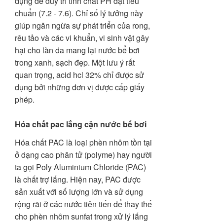
dụng để duy trì tính chất PH đạt tiêu
chuẩn (7.2 - 7.6). Chỉ số lý tưởng này
giúp ngăn ngừa sự phát triển của rong,
rêu tảo và các vi khuẩn, vi sinh vật gây
hại cho làn da mang lại nước bể bơi
trong xanh, sạch đẹp. Một lưu ý rất
quan trọng, acid hcl 32% chỉ được sử
dụng bởi những đơn vị được cấp giấy
phép.
Hóa chất pac lắng cặn nước bể bơi
Hóa chất PAC là loại phèn nhôm tồn tại
ở dạng cao phân tử (polyme) hay người
ta gọi Poly Aluminium Chloride (PAC)
là chất trợ lắng. Hiện nay, PAC được
sản xuất với số lượng lớn và sử dụng
rộng rãi ở các nước tiên tiến để thay thế
cho phèn nhôm sunfat trong xử lý lắng