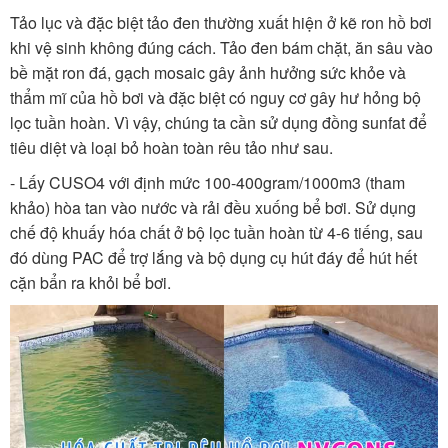
Tảo lục và đặc biệt tảo đen thường xuất hiện ở kẽ ron hồ bơi
khi vệ sinh không đúng cách. Tảo đen bám chặt, ăn sâu vào
bề mặt ron đá, gạch mosaic gây ảnh hưởng sức khỏe và
thẩm mĩ của hồ bơi và đặc biệt có nguy cơ gây hư hỏng bộ
lọc tuần hoàn. Vì vậy, chúng ta cần sử dụng đồng sunfat để
tiêu diệt và loại bỏ hoàn toàn rêu tảo như sau.
- Lấy CUSO4 với định mức 100-400gram/1000m3 (tham
khảo) hòa tan vào nước và rải đều xuống bể bơi. Sử dụng
chế độ khuấy hóa chất ở bộ lọc tuần hoàn từ 4-6 tiếng, sau
đó dùng PAC để trợ lắng và bộ dụng cụ hút đáy để hút hết
cặn bẩn ra khỏi bể bơi.