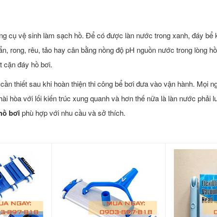
 dụng cụ vệ sinh làm sạch hồ. Để có được làn nước trong xanh, đáy bể 
khuẩn, rong, rêu, tảo hay cân bằng nồng độ pH nguồn nước trong lòng h
t cặn đáy hồ bơi.
 cần thiết sau khi hoàn thiện thi công bể bơi đưa vào vận hành. Mọi
ài hòa với lối kiến trúc xung quanh và hơn thế nữa là làn nước phải lu
hồ bơi
phù hợp với nhu cầu và sở thích.