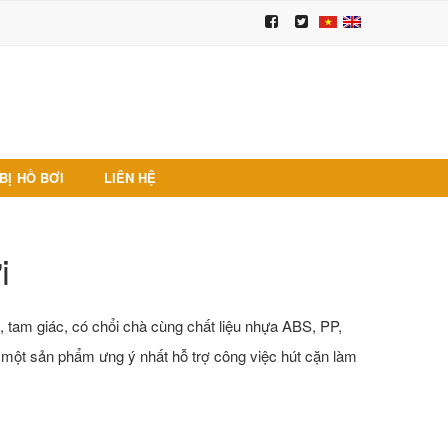
BỊ HỒ BƠI
LIÊN HỆ
i
e, tam giác, có chổi chà cùng chất liệu nhựa ABS, PP,
 một sản phẩm ưng ý nhất hỗ trợ công việc hút cặn làm