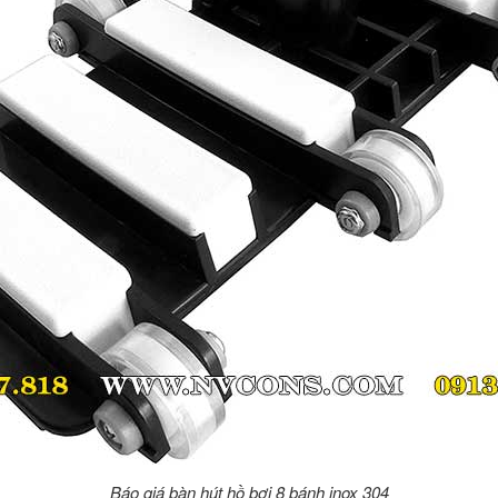
Báo giá bàn hút hồ bơi 8 bánh inox 304