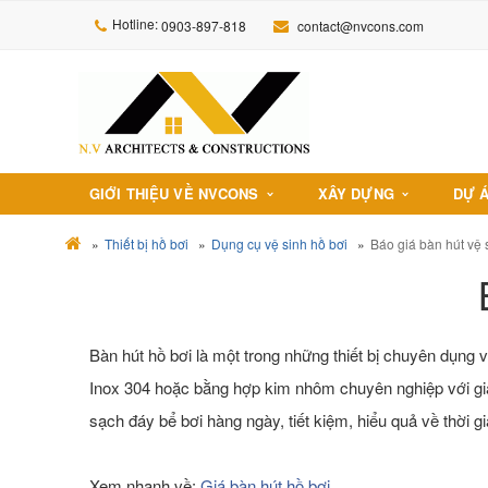
Hotline:
0903-897-818
contact@nvcons.com
GIỚI THIỆU VỀ NVCONS
XÂY DỰNG
DỰ 
Thiết bị hồ bơi
Dụng cụ vệ sinh hồ bơi
Báo giá bàn hút vệ 
Bàn hút hồ bơi là một trong những thiết bị chuyên dụng v
Inox 304 hoặc bằng hợp kim nhôm chuyên nghiệp với giá
sạch đáy bể bơi hàng ngày, tiết kiệm, hiểu quả về thời gi
Xem nhanh về:
Giá bàn hút hồ bơi