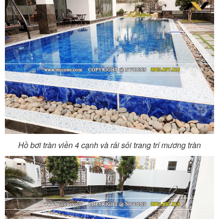
Hồ bơi tràn viền 4 cạnh và rải sỏi trang trí mương tràn