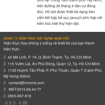
trên đường 30 tháng 4 dân cư đông
đúc. Hồ bơi được thiết kế dạng tràn
viền kết hợp bể sục jacuzzi phù hợp với
kiến trúc biệt thự hiện đại.
CÔNG TY KIẾN TRÚC XÂY DỰNG NAM VIỆT
Hiện thực hóa những ý tưởng về thiết kế của bạn thành
hiện thực.
42 Mê Linh, P. 19, Q. Bình Thạnh, Tp. Hồ Chí Minh
115 Vườn Lài, An Phú Đông, Quận 12, Tp. Hồ Chí Minh
1135 Huỳnh Tấn Phát, P. Phú Thuận, Quận 7 (Cách Phú
Mỹ Hưng 500m)
contact@nvcons.com
MST:0315.66.44.77
0903-897-818